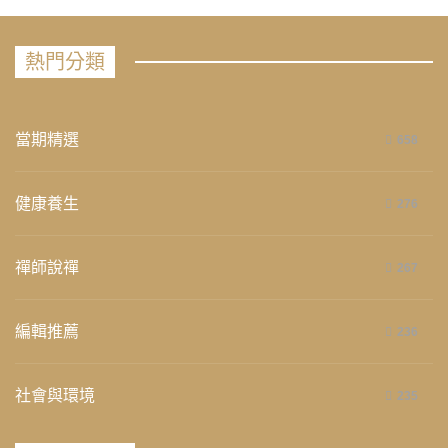
熱門分類
當期精選
658
健康養生
276
禪師說禪
267
編輯推薦
236
社會與環境
235