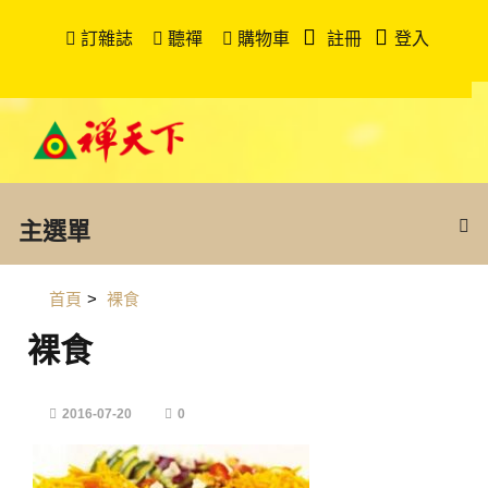
訂雜誌
聽禪
購物車
註冊
登入
主選單
首頁
>
裸食
裸食
2016-07-20
0