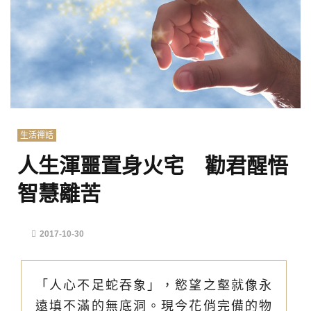
生活禪話
人生渾噩置身火宅 勸君醒悟
智慧離苦
2017-10-30
「人心不足蛇吞象」，慾望之壑就像永
遠填不滿的無底洞。現今花俏完備的物