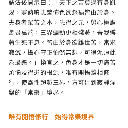
請法後開示曰：「天下之苦莫過有身飢
渴，寒熱嗔恚驚怖色欲怨禍皆由於身。
夫身者眾苦之本，患禍之元，勞心極慮
憂畏萬端，三界蠕動更相殘賊，吾我縛
著生死不息。皆由於身欲離世苦，當求
寂滅，攝心守正怕然無想，可得泥洹此
為最樂。」換言之，色身才是一切痛苦
煩惱及禍患的根源，唯有開悟離相修
行，使靈性超越三界，方可達到寂靜涅
槃的「常樂」境界。
唯有開悟修行 始得常樂境界