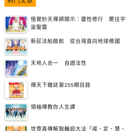
熱門文章
悟覺妙天禪師開示：靈性修行 嚮往宇
宙聖靈
新莊法船啟航 從台灣直向地球佛國
天地人合一 自證法性
禪天下雜誌第255期目錄
領袖禪教你人生課
世尊真傳解脫輪迴大法「戒、定、慧、