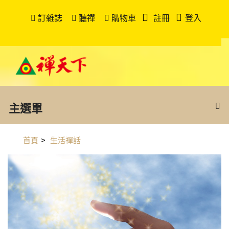
訂雜誌
聽禪
購物車
註冊
登入
主選單
首頁
>
生活禪話