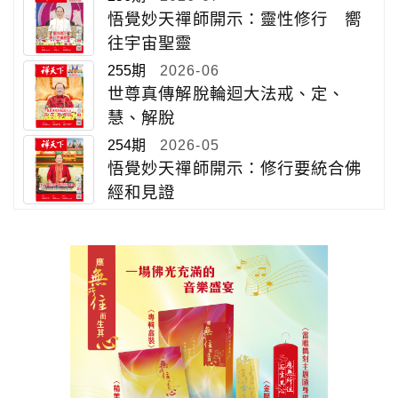
悟覺妙天禪師開示：靈性修行 嚮
往宇宙聖靈
255期
2026-06
世尊真傳解脫輪迴大法戒、定、
慧、解脫
254期
2026-05
悟覺妙天禪師開示：修行要統合佛
經和見證