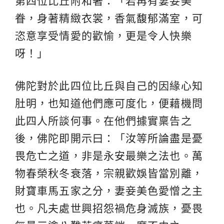
第四位比丘附和著：「若再有妻妾美
眷，身著精緻衣裳，香氣馥郁滿室，可
恣意享受情愛的歡愉，更是令人快樂
呀！」
佛陀對於此四位比丘與自己的因緣心知
肚明，也知道他們應可度化，便藉機問
此四人所談何事。在他們據實稟告之
後，佛陀即開示曰：「汝等所論盡是憂
畏危亡之道，非是永安最樂之法也。萬
物春榮秋冬衰落，宗親歡娛皆當別離，
財寶車馬五家之分，妻妾美色愛憎之主
也。凡夫處世興招怨禍危身滅族，憂畏