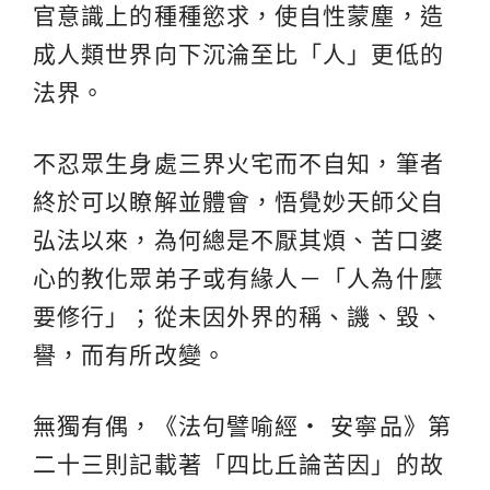
官意識上的種種慾求，使自性蒙塵，造
成人類世界向下沉淪至比「人」更低的
法界。
不忍眾生身處三界火宅而不自知，筆者
終於可以瞭解並體會，悟覺妙天師父自
弘法以來，為何總是不厭其煩、苦口婆
心的教化眾弟子或有緣人－「人為什麼
要修行」；從未因外界的稱、譏、毀、
譽，而有所改變。
無獨有偶，《法句譬喻經‧ 安寧品》第
二十三則記載著「四比丘論苦因」的故