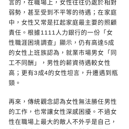
言的，在職場上，女性往往仍處於相對
弱勢，甚至受到不平等的待遇；在家庭
中，女性又常是扛起家庭最主要的照顧
責任。根據1111人力銀行的一份「女
性職涯困境調查」顯示，仍有高達5成
的女性上班族認為，就業市場男女「同
工不同酬」，男性的薪資待遇較女性
高；更有3成4的女性坦言，升遷遇到瓶
頸。
再來，傳統觀念認為女性無法勝任男性
的工作，也常讓女性深感困擾。不過女
性在職場上最大的敵人不外乎是自己，