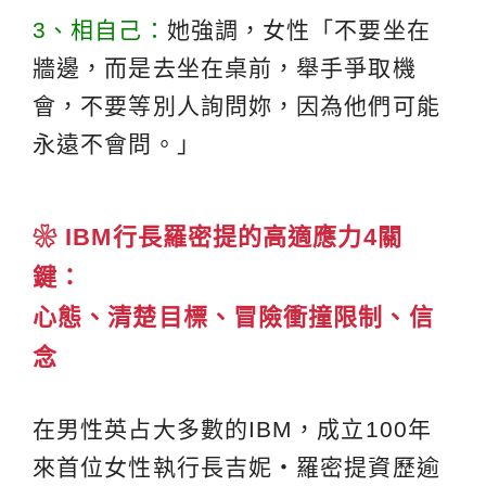
3、相自己：
她強調，女性「不要坐在
牆邊，而是去坐在桌前，舉手爭取機
會，不要等別人詢問妳，因為他們可能
永遠不會問。」
❀ IBM行長羅密提的高適應力4關
鍵：
心態、清楚目標、冒險衝撞限制、信
念
在男性英占大多數的IBM，成立100年
來首位女性執行長吉妮‧羅密提資歷逾