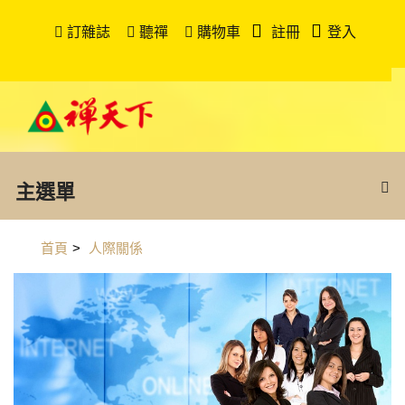
訂雜誌
聽禪
購物車
註冊
登入
主選單
首頁
>
人際關係