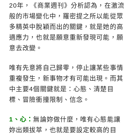
20年，《商業週刊》分析認為，在激流
般的市場變化中，羅密提之所以能從眾
多精英中脫穎而出的關鍵，就是她的高
適應力，也就是願意重新發現可能，願
意去改變。
唯有先意將自己歸零，停止讓某些事情
重複發生，新事物才有可能出現。而其
中主要4個關鍵就是：心態、清楚目
標、冒險衝撞限制、信念。
1、心：
無論妳做什麼，唯有心態能讓
妳出類拔萃，也就是要設定較高的目