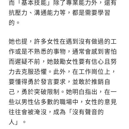
而「基本技能」除了專業能力外，還有
抗壓力、溝通能力等，都是需要學習
的。
她也提，許多女性在遇到沒有做過的工
作或是不熟悉的事物，通常會感到害怕
而遲疑不前，她鼓勵女性要有信心且努
力去克服恐懼。此外，在工作崗位上，
要懂得勇於發言要求，並敢於推銷自
己，勇於突破限制。她明白指出，在一
些以男性佔多數的職場中，女性的意見
往往會被淹沒，成為「沒有聲音的
人」。