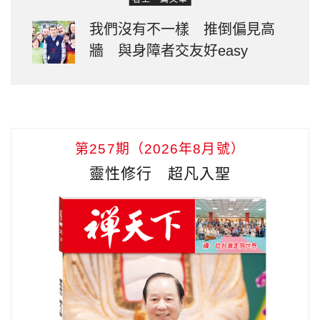
我們沒有不一樣 推倒偏見高
牆 與身障者交友好easy
第257期（2026年8月號）
靈性修行 超凡入聖