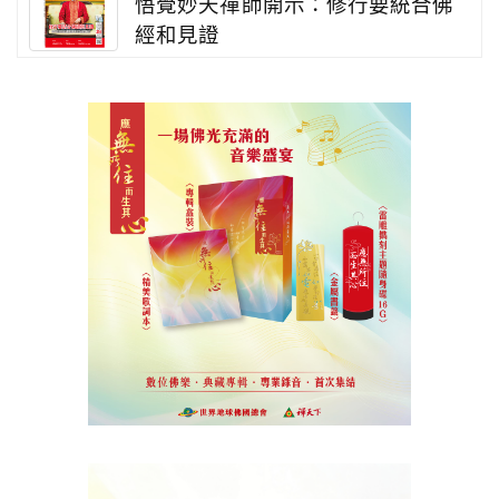
悟覺妙天禪師開示：修行要統合佛
經和見證