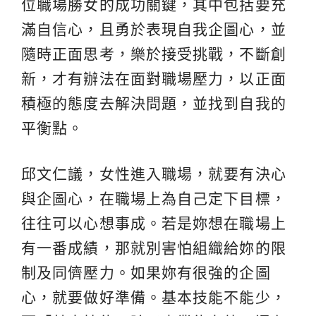
位職場勝女的成功關鍵，其中包括要充
滿自信心，且勇於表現自我企圖心，並
隨時正面思考，樂於接受挑戰，不斷創
新，才有辦法在面對職場壓力，以正面
積極的態度去解決問題，並找到自我的
平衡點。
邱文仁議，女性進入職場，就要有決心
與企圖心，在職場上為自己定下目標，
往往可以心想事成。若是妳想在職場上
有一番成績，那就別害怕組織給妳的限
制及同儕壓力。如果妳有很強的企圖
心，就要做好準備。基本技能不能少，