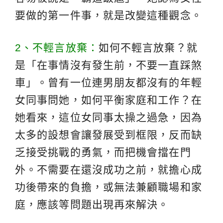
要做的第一件事，就是改變這種觀念。
2、不輕言放棄：
如何不輕言放棄？就
是「在事情沒有發生前，不要一直踩煞
車」。曾有一位連男朋友都沒有的年輕
女同事問她，如何平衡家庭和工作？在
她看來，這位女同事太操之過急，因為
太多的設想會讓發展受到框限，反而缺
乏接受挑戰的勇氣，而把機會擋在門
外。不需要在還沒成功之前，就擔心成
功後帶來的負擔，或無法兼顧職場和家
庭，應該等問題出現再來解決。