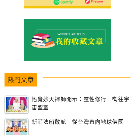
熱門文章
悟覺妙天禪師開示：靈性修行 嚮往宇
宙聖靈
新莊法船啟航 從台灣直向地球佛國