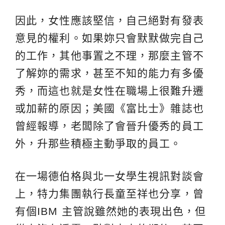
因此，女性應該堅信，自己絕對有發表
意見的權利。如果妳只會默默做完自己
的工作，其他事置之不理，那麼主管不
了解妳的需求，甚至不知的能力有多優
秀，而這也就是女性在職場上很難升遷
或加薪的原因；美國《富比士》雜誌也
曾經報導，老闆除了會晉升優秀的員工
外，升那些積極主動爭取的員工。
在一場德伯格與北一女學生視訊對談會
上，特力集團執行長童至祥也分享，曾
有個IBM 主管說雖然她的表現出色，但