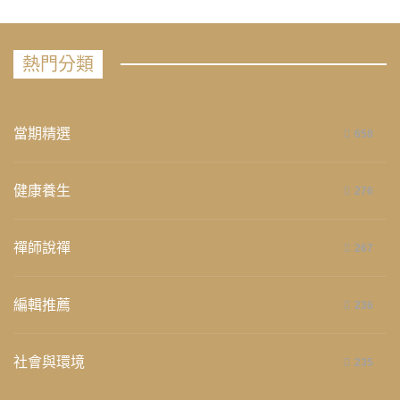
熱門分類
當期精選
658
健康養生
276
禪師說禪
267
編輯推薦
236
社會與環境
235