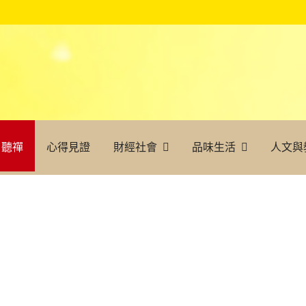
聽禪
心得見證
財經社會
品味生活
人文與