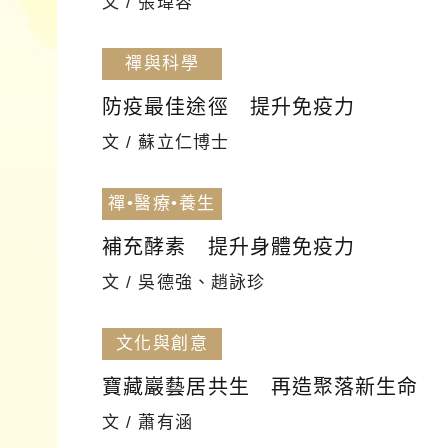
文 / 張瑋容
禪與科學
防疫最佳途徑 提升免疫力
文 / 蘇立仁博士
禪•醫療•養生
補充酵素 提升身體免疫力
文 / 吳德強、趙詠珍
文化與創意
寶藏巖藝居共生 再造聚落新生命
文 / 蕭有涵