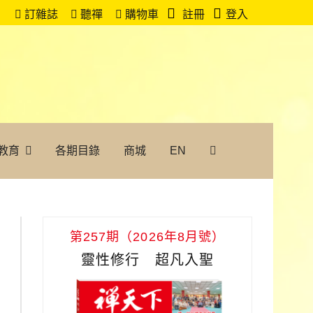
訂雜誌
聽禪
購物車
註冊
登入
教育
各期目錄
商城
EN
第257期（2026年8月號）
靈性修行 超凡入聖