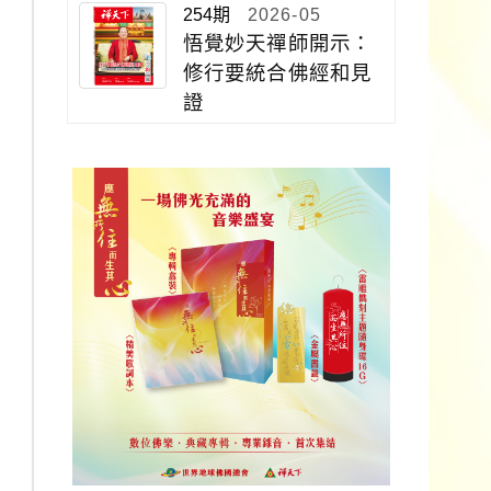
254期
2026-05
悟覺妙天禪師開示：
修行要統合佛經和見
證