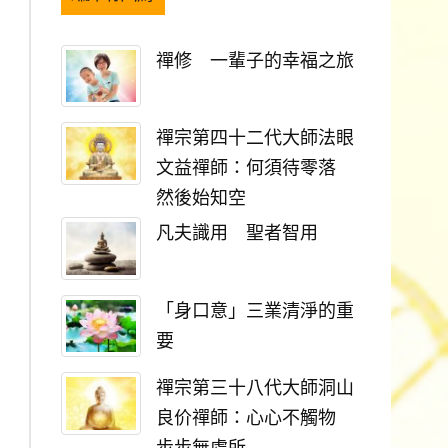
禪修 一輩子的幸福之旅
禪宗第四十二代大師法眼
文益禪師：何須待零落
然後始知空
凡夫識用 聖者智用
「身口意」三業清淨的重
要
禪宗第三十八代大師洞山
良价禪師：心心不觸物