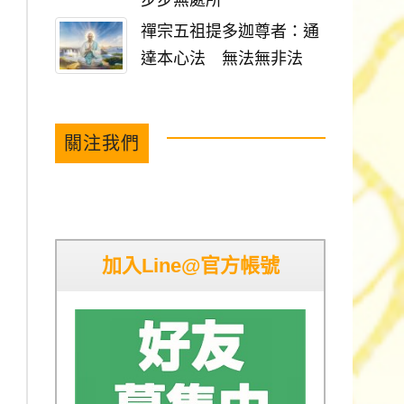
步步無處所
禪宗五祖提多迦尊者：通
達本心法 無法無非法
關注我們
加入Line@官方帳號