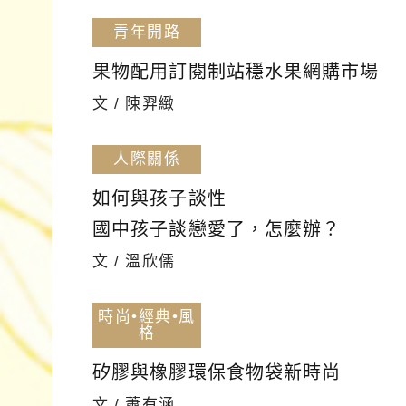
青年開路
果物配用訂閱制站穩水果網購市場
文 / 陳羿緻
人際關係
如何與孩子談性
國中孩子談戀愛了，怎麼辦？
文 / 溫欣儒
時尚•經典•風
格
矽膠與橡膠環保食物袋新時尚
文 / 蕭有涵