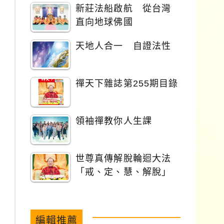
新莊法船啟航 從台灣
直向地球佛國
天地人合一 自證法性
禪天下雜誌第255期目錄
領袖禪教你人生課
世尊真傳解脫輪迴大法
「戒、定、慧、解脫」
編輯推薦