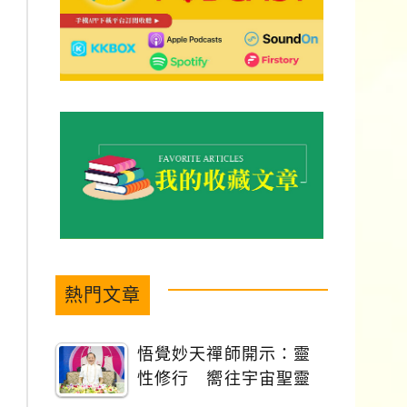
熱門文章
悟覺妙天禪師開示：靈
性修行 嚮往宇宙聖靈