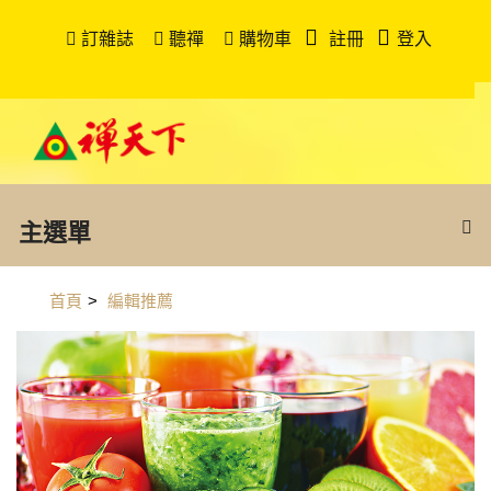
訂雜誌
聽禪
購物車
註冊
登入
主選單
首頁
>
編輯推薦