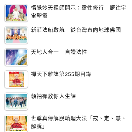
悟覺妙天禪師開示：靈性修行 嚮往宇
宙聖靈
新莊法船啟航 從台灣直向地球佛國
天地人合一 自證法性
禪天下雜誌第255期目錄
領袖禪教你人生課
世尊真傳解脫輪迴大法「戒、定、慧、
解脫」