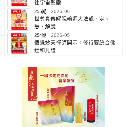
往宇宙聖靈
255期
2026-06
世尊真傳解脫輪迴大法戒、定、
慧、解脫
254期
2026-05
悟覺妙天禪師開示：修行要統合佛
經和見證