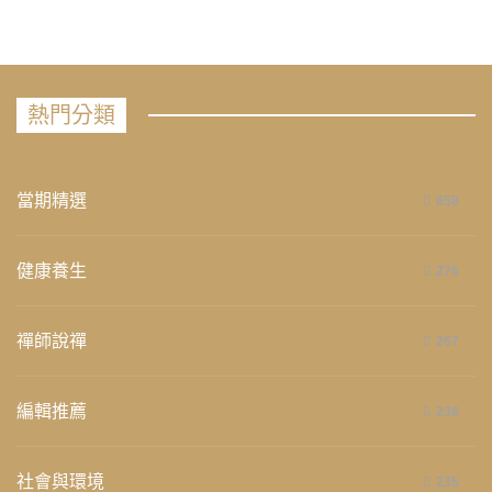
熱門分類
當期精選
658
健康養生
276
禪師說禪
267
編輯推薦
236
社會與環境
235