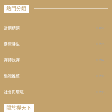
熱門分類
當期精選
658
健康養生
276
禪師說禪
267
編輯推薦
236
社會與環境
235
關於禪天下