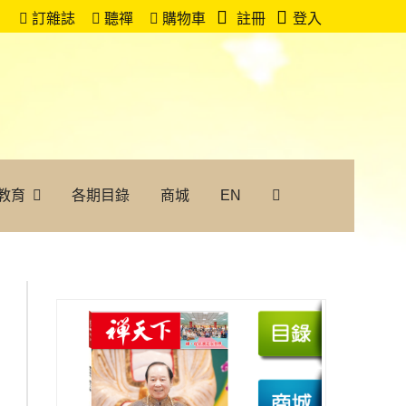
訂雜誌
聽禪
購物車
註冊
登入
教育
各期目錄
商城
EN