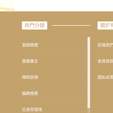
熱門分類
關於
當期精選
認識我
658
健康養生
會員條
276
禪師說禪
隱私政
267
編輯推薦
236
社會與環境
235