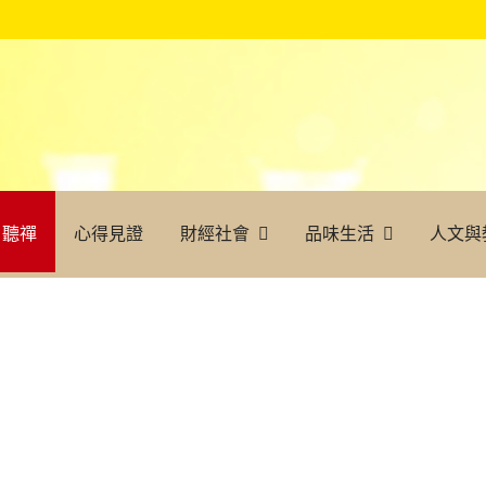
聽禪
心得見證
財經社會
品味生活
人文與