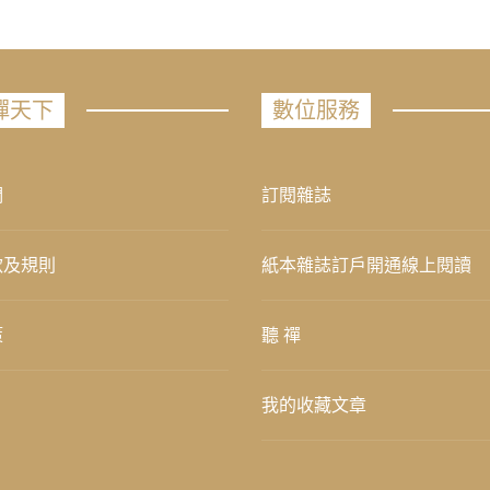
禪天下
數位服務
們
訂閱雜誌
款及規則
紙本雜誌訂戶開通線上閱讀
策
聽 禪
我的收藏文章