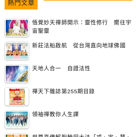
熱門文章
悟覺妙天禪師開示：靈性修行 嚮往宇
宙聖靈
新莊法船啟航 從台灣直向地球佛國
天地人合一 自證法性
禪天下雜誌第255期目錄
領袖禪教你人生課