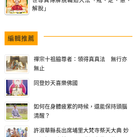
世尊真傳解脫輪迴大法「戒、定、慧、
解脫」
編輯推薦
禪宗十祖脇尊者：領得真真法 無行亦
無止
同登妙天喜樂佛國
如何在身體疲累的時候，還能保持頭腦
清醒？
許淑華縣長出席埔里大梵寺祭天大典 妙