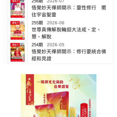
256期
2026-07
悟覺妙天禪師開示：靈性修行 嚮
往宇宙聖靈
255期
2026-06
世尊真傳解脫輪迴大法戒、定、
慧、解脫
254期
2026-05
悟覺妙天禪師開示：修行要統合佛
經和見證