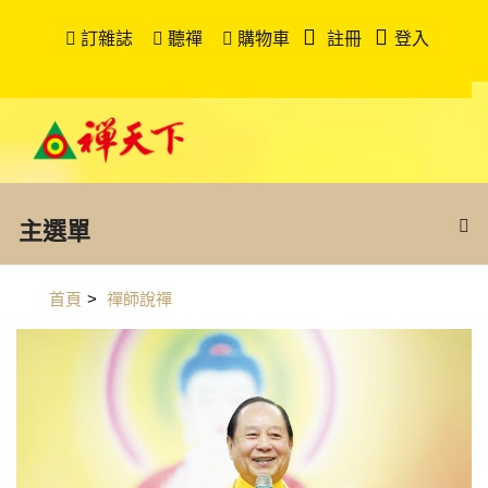
訂雜誌
聽禪
購物車
註冊
登入
主選單
首頁
>
禪師說禪