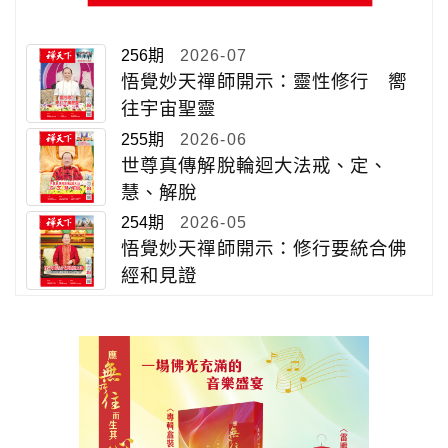
256期
2026-07
悟覺妙天禪師開示：靈性修行 嚮
往宇宙聖靈
255期
2026-06
世尊真傳解脫輪迴大法戒、定、
慧、解脫
254期
2026-05
悟覺妙天禪師開示：修行要統合佛
經和見證