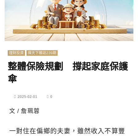
理財投資
禪天下雜誌239期
整體保險規劃 撐起家庭保護
傘
2025-02-01
0
文 / 詹珮蓉
一對住在偏鄉的夫妻，雖然收入不算豐