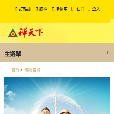
訂雜誌
聽禪
購物車
註冊
登入
主選單
首頁
>
理財投資