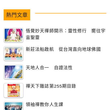
熱門文章
悟覺妙天禪師開示：靈性修行 嚮往宇
宙聖靈
新莊法船啟航 從台灣直向地球佛國
天地人合一 自證法性
禪天下雜誌第255期目錄
領袖禪教你人生課