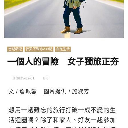
當期精選
禪天下雜誌239期
自在生活
一個人的冒險 女子獨旅正夯
2025-02-01
0
文 / 詹珮蓉 圖片提供 / 施淑芳
想用一趟難忘的旅行打破一成不變的生
活迴圈嗎？除了和家人、好友一起參加