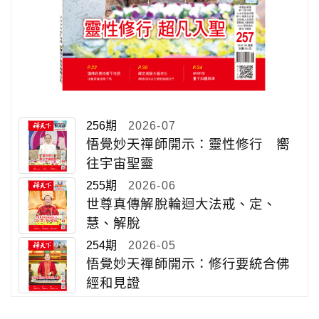
256期
2026-07
悟覺妙天禪師開示：靈性修行 嚮
往宇宙聖靈
255期
2026-06
世尊真傳解脫輪迴大法戒、定、
慧、解脫
254期
2026-05
悟覺妙天禪師開示：修行要統合佛
經和見證