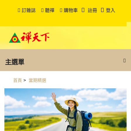
訂雜誌
聽禪
購物車
註冊
登入
主選單
首頁
>
當期精選