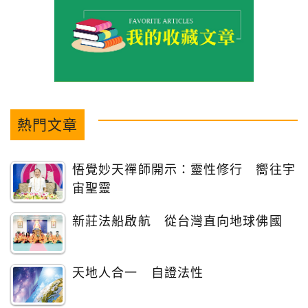
熱門文章
悟覺妙天禪師開示：靈性修行 嚮往宇
宙聖靈
新莊法船啟航 從台灣直向地球佛國
天地人合一 自證法性