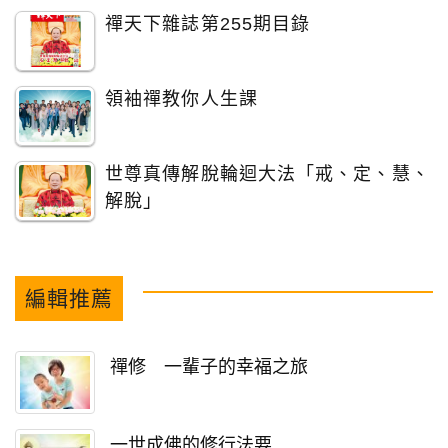
禪天下雜誌第255期目錄
領袖禪教你人生課
世尊真傳解脫輪迴大法「戒、定、慧、
解脫」
編輯推薦
禪修 一輩子的幸福之旅
一世成佛的修行法要