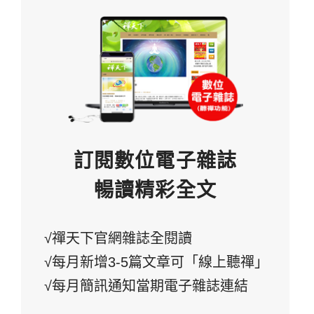
訂閱數位電子雜誌
暢讀精彩全文
√禪天下官網雜誌全閱讀
√每月新增3-5篇文章可「線上聽禪」
√每月簡訊通知當期電子雜誌連結