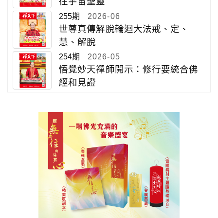
往宇宙聖靈
255期
2026-06
世尊真傳解脫輪迴大法戒、定、
慧、解脫
254期
2026-05
悟覺妙天禪師開示：修行要統合佛
經和見證