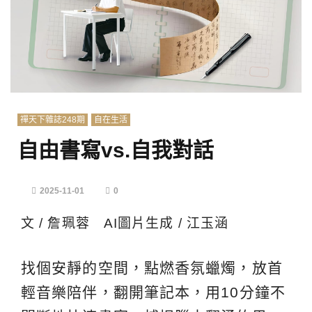
禪天下雜誌248期
自在生活
自由書寫vs.自我對話
2025-11-01
0
文 / 詹珮蓉 AI圖片生成 / 江玉涵
找個安靜的空間，點燃香氛蠟燭，放首
輕音樂陪伴，翻開筆記本，用10分鐘不