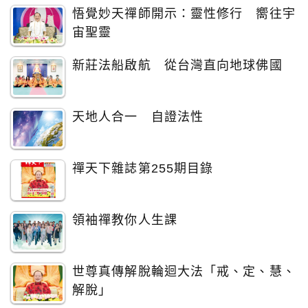
悟覺妙天禪師開示：靈性修行 嚮往宇
宙聖靈
新莊法船啟航 從台灣直向地球佛國
天地人合一 自證法性
禪天下雜誌第255期目錄
領袖禪教你人生課
世尊真傳解脫輪迴大法「戒、定、慧、
解脫」