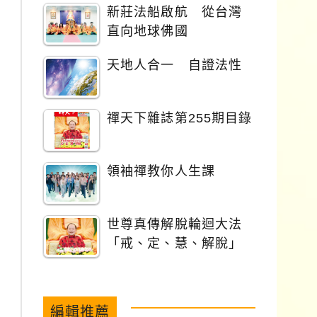
新莊法船啟航 從台灣
直向地球佛國
天地人合一 自證法性
禪天下雜誌第255期目錄
領袖禪教你人生課
世尊真傳解脫輪迴大法
「戒、定、慧、解脫」
編輯推薦