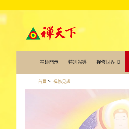
禪師開示
特別報導
禪修世界
首頁
>
禪修見證