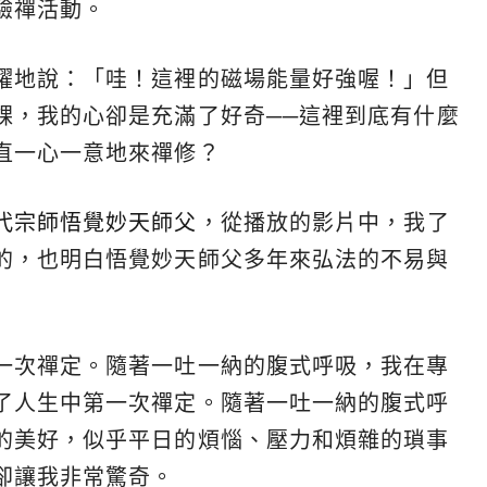
驗禪活動。
躍地說：「哇！這裡的磁場能量好強喔！」但
課，我的心卻是充滿了好奇──這裡到底有什麼
直一心一意地來禪修？
代宗師悟覺妙天師父
，從播放的影片中，我了
的，也明白悟覺妙天師父多年來弘法的不易與
一次禪定。隨著一吐一納的腹式呼吸，我在專
了人生中第一次禪定。隨著一吐一納的腹式呼
的美好，似乎平日的煩惱、壓力和煩雜的瑣事
卻讓我非常驚奇。