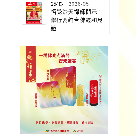
254期
2026-05
悟覺妙天禪師開示：
修行要統合佛經和見
證