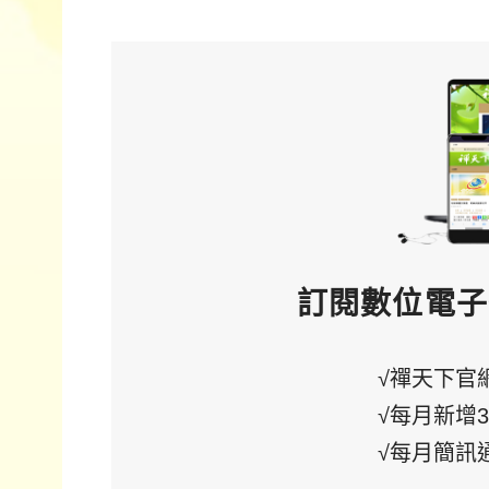
訂閱數位電子
√禪天下官
√每月新增
√每月簡訊