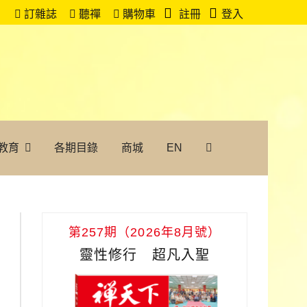
訂雜誌
聽禪
購物車
註冊
登入
教育
各期目錄
商城
EN
第257期（2026年8月號）
靈性修行 超凡入聖