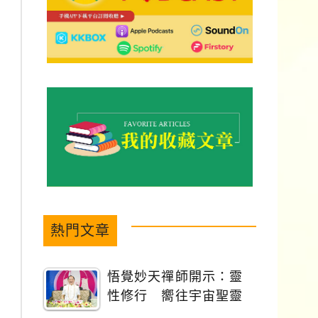
熱門文章
悟覺妙天禪師開示：靈
性修行 嚮往宇宙聖靈