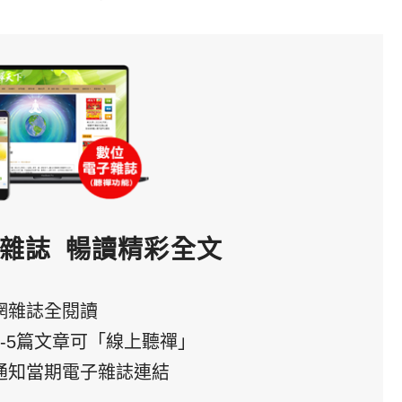
雜誌
暢讀精彩全文
網雜誌全閱讀
3-5篇文章可「線上聽禪」
通知當期電子雜誌連結