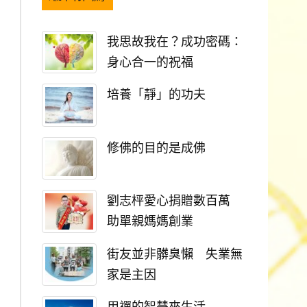
我思故我在？成功密碼：
身心合一的祝福
培養「靜」的功夫
修佛的目的是成佛
劉志枰愛心捐贈數百萬
助單親媽媽創業
街友並非髒臭懶 失業無
家是主因