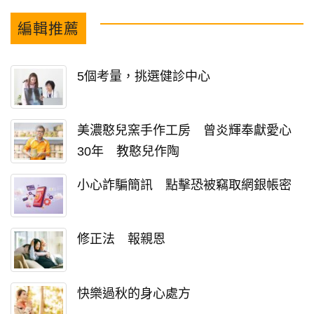
編輯推薦
5個考量，挑選健診中心
美濃憨兒窯手作工房 曾炎輝奉獻愛心
30年 教憨兒作陶
小心詐騙簡訊 點擊恐被竊取網銀帳密
修正法 報親恩
快樂過秋的身心處方