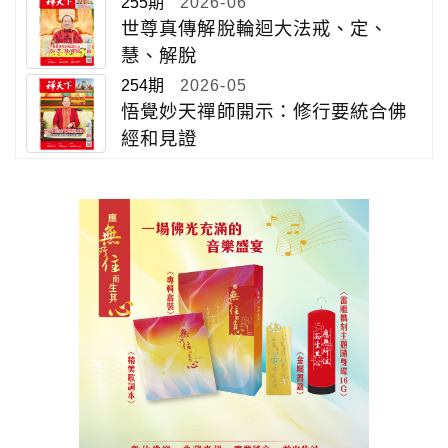
255期
2026-06
世尊真傳解脫輪迴大法戒、定、
慧、解脫
254期
2026-05
悟覺妙天禪師開示：修行要統合佛
經和見證