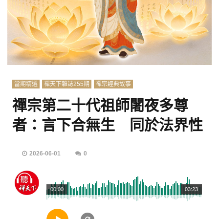
當期精選
禪天下雜誌255期
禪宗經典故事
禪宗第二十代祖師闍夜多尊
者：言下合無生 同於法界性
2026-06-01
0
00:00
03:23