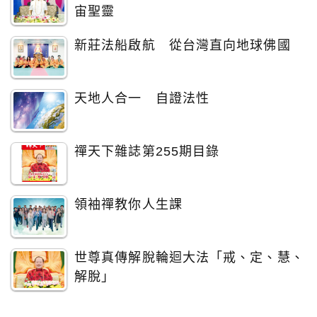
宙聖靈
新莊法船啟航 從台灣直向地球佛國
天地人合一 自證法性
禪天下雜誌第255期目錄
領袖禪教你人生課
世尊真傳解脫輪迴大法「戒、定、慧、
解脫」