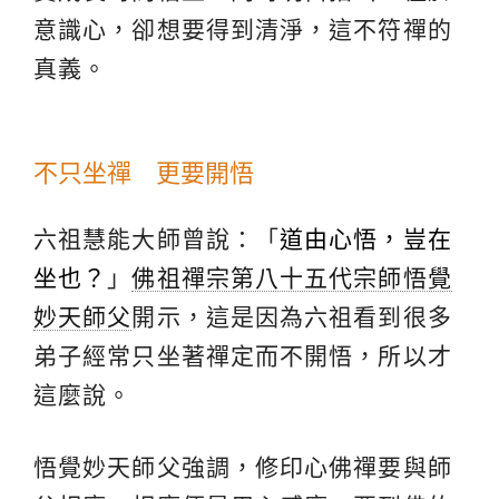
意識心，卻想要得到清淨，這不符禪的
真義。
不只坐禪 更要開悟
六祖慧能大師曾說：「
道由心悟，豈在
坐也？
」
佛祖禪宗第八十五代宗師悟覺
妙天師父
開示，這是因為六祖看到很多
弟子經常只坐著禪定而不開悟，所以才
這麼說。
悟覺妙天師父強調，修印心佛禪要與師