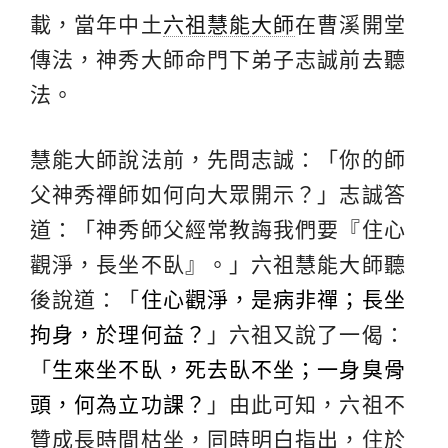
載，當年中土
六祖慧能大師
在曹溪開堂
傳法，神秀大師命門下弟子志誠前去聽
法。
慧能大師說法前，先問志誠：「你的師
父神秀禪師如何向大眾開示？」志誠答
道：「神秀師父經常教誨我們要『住心
觀淨，長坐不臥』。」六祖慧能大師聽
後說道：「
住心觀淨，是病非禪；長坐
拘身，於理何益？
」六祖又說了一偈：
「
生來坐不臥，死去臥不坐；一身臭骨
頭，何為立功課？
」由此可知，六祖不
贊成長時間枯坐，同時明白指出，住於