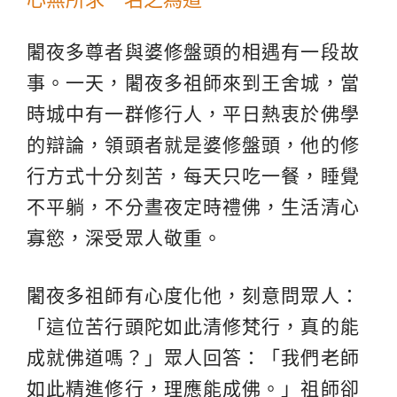
闍夜多尊者與婆修盤頭的相遇有一段故
事。一天，闍夜多祖師來到王舍城，當
時城中有一群修行人，平日熱衷於佛學
的辯論，領頭者就是婆修盤頭，他的修
行方式十分刻苦，每天只吃一餐，睡覺
不平躺，不分晝夜定時禮佛，生活清心
寡慾，深受眾人敬重。
闍夜多祖師有心度化他，刻意問眾人：
「這位苦行頭陀如此清修梵行，真的能
成就佛道嗎？」眾人回答：「我們老師
如此精進修行，理應能成佛。」祖師卻