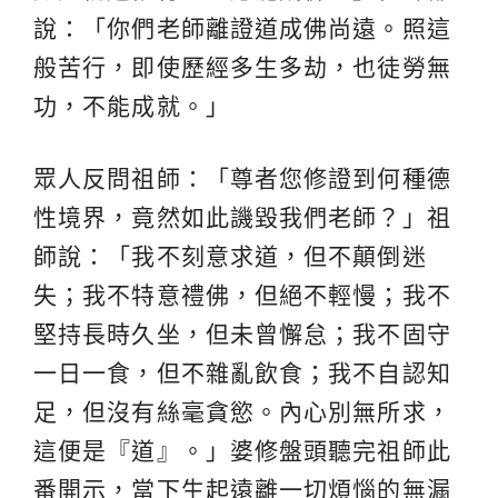
說：「你們老師離證道成佛尚遠。照這
般苦行，即使歷經多生多劫，也徒勞無
功，不能成就。」
眾人反問祖師：「尊者您修證到何種德
性境界，竟然如此譏毀我們老師？」祖
師說：「我不刻意求道，但不顛倒迷
失；我不特意禮佛，但絕不輕慢；我不
堅持長時久坐，但未曾懈怠；我不固守
一日一食，但不雜亂飲食；我不自認知
足，但沒有絲毫貪慾。內心別無所求，
這便是『道』。」婆修盤頭聽完祖師此
番開示，當下生起遠離一切煩惱的無漏