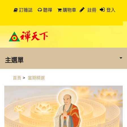
訂雜誌
聽禪
購物車
註冊
登入
主選單
首頁
>
當期精選