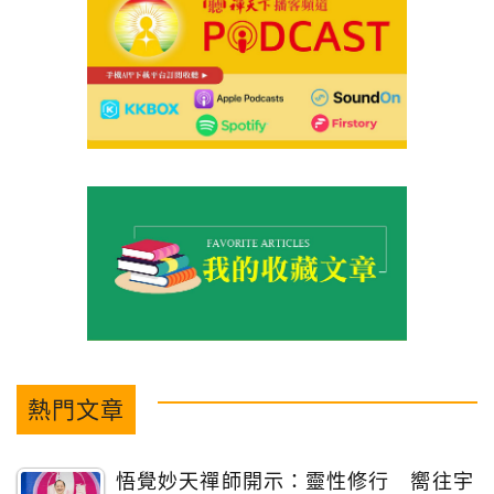
熱門文章
悟覺妙天禪師開示：靈性修行 嚮往宇