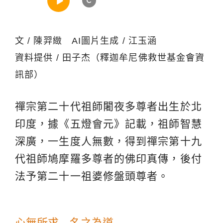
文 / 陳羿緻 AI圖片生成 / 江玉涵
資料提供 / 田子杰（釋迦牟尼佛救世基金會資
訊部）
禪宗第二十代祖師闍夜多尊者出生於北
印度，據《五燈會元》記載，祖師智慧
深廣，一生度人無數，得到禪宗第十九
代祖師鳩摩羅多尊者的佛印真傳，後付
法予第二十一祖婆修盤頭尊者。
心無所求 名之為道