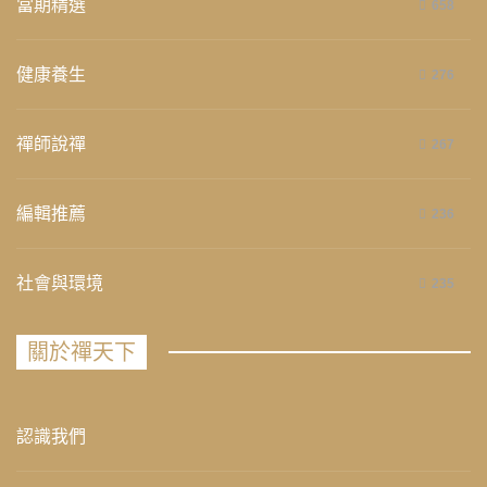
當期精選
658
健康養生
276
禪師說禪
267
編輯推薦
236
社會與環境
235
關於禪天下
認識我們