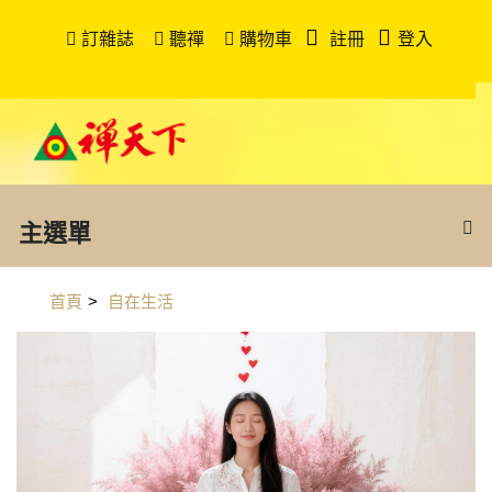
訂雜誌
聽禪
購物車
註冊
登入
主選單
首頁
>
自在生活