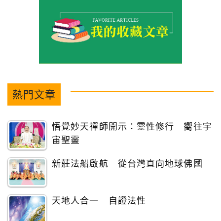
熱門文章
悟覺妙天禪師開示：靈性修行 嚮往宇
宙聖靈
新莊法船啟航 從台灣直向地球佛國
天地人合一 自證法性