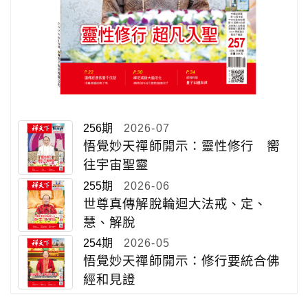
256期
2026-07
悟覺妙天禪師開示：靈性修行 嚮
往宇宙聖靈
255期
2026-06
世尊真傳解脫輪迴大法戒、定、
慧、解脫
254期
2026-05
悟覺妙天禪師開示：修行要統合佛
經和見證