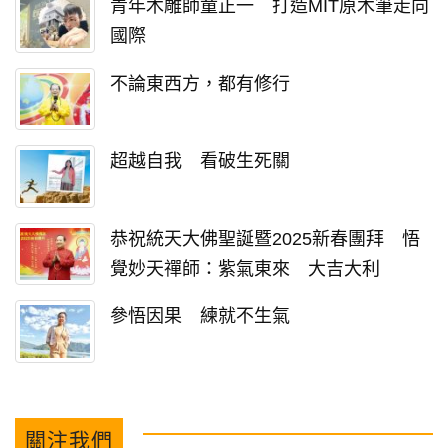
青年木雕師童正一 打造MIT原木筆走向
國際
不論東西方，都有修行
超越自我 看破生死關
恭祝統天大佛聖誕暨2025新春團拜 悟
覺妙天禪師：紫氣東來 大吉大利
參悟因果 練就不生氣
關注我們