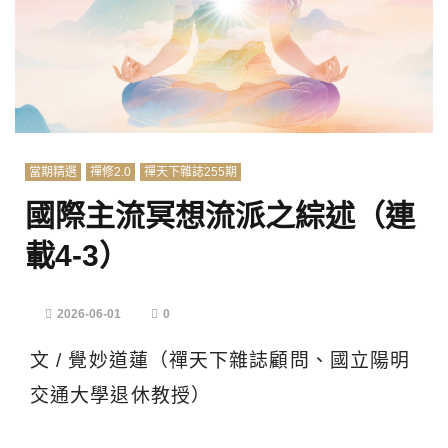
當期精選
禪修2.0
禪天下雜誌255期
國際主流冥想流派之綜述（連
載4-3）
2026-06-01
0
文 / 覺妙道蓮（禪天下雜誌顧問、國立陽明
交通大學退休教授）