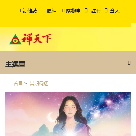
訂雜誌
聽禪
購物車
註冊
登入
主選單
首頁
>
當期精選