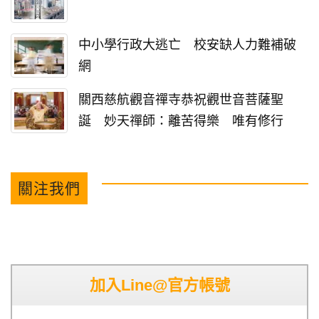
中小學行政大逃亡 校安缺人力難補破
網
關西慈航觀音禪寺恭祝觀世音菩薩聖
誕 妙天禪師：離苦得樂 唯有修行
關注我們
加入Line@官方帳號