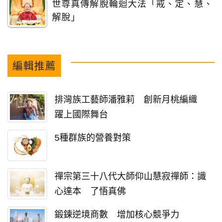
世尊真傳解脫輪迴大法「戒、定、慧、
解脫」
編輯推薦
排灣族工藝師潘雅莉 創新月桃編織
躍上國際舞台
5種群族的營養對策
禪宗第三十八代大師仰山慧寂禪師：識
心達本 了悟真佛
鍛鍊逆境商數 增加核心競爭力