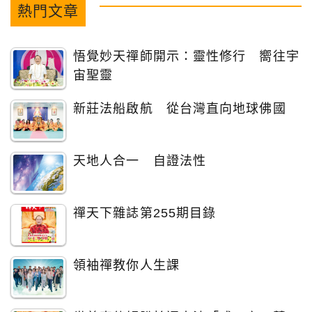
熱門文章
悟覺妙天禪師開示：靈性修行 嚮往宇
宙聖靈
新莊法船啟航 從台灣直向地球佛國
天地人合一 自證法性
禪天下雜誌第255期目錄
領袖禪教你人生課