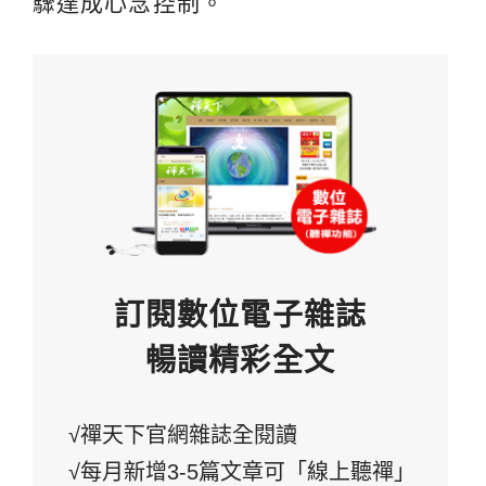
驟達成心念控制。
訂閱數位電子雜誌
暢讀精彩全文
√禪天下官網雜誌全閱讀
√每月新增3-5篇文章可「線上聽禪」