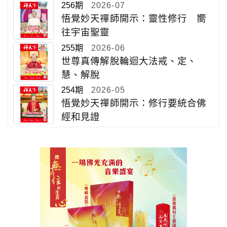
256期
2026-07
悟覺妙天禪師開示：靈性修行 嚮
往宇宙聖靈
255期
2026-06
世尊真傳解脫輪迴大法戒、定、
慧、解脫
254期
2026-05
悟覺妙天禪師開示：修行要統合佛
經和見證