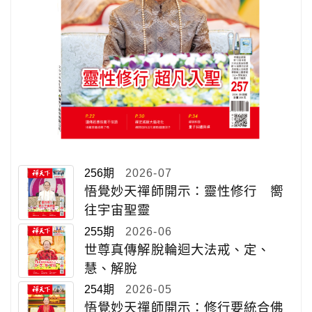
256期
2026-07
悟覺妙天禪師開示：靈性修行 嚮
往宇宙聖靈
255期
2026-06
世尊真傳解脫輪迴大法戒、定、
慧、解脫
254期
2026-05
悟覺妙天禪師開示：修行要統合佛