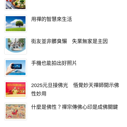
用禪的智慧來生活
街友並非髒臭懶 失業無家是主因
手機也能拍出好照片
2025元旦接佛光 悟覺妙天禪師開示佛
性妙用
什麼是佛性？禪宗傳佛心印是成佛關鍵