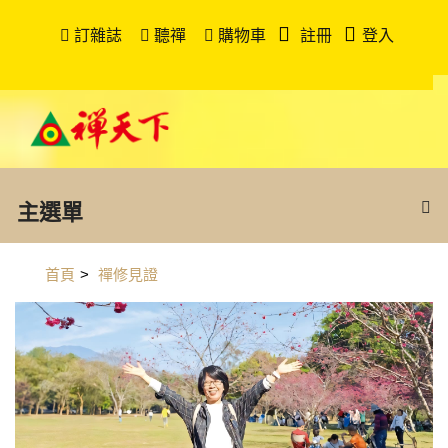
訂雜誌
聽禪
購物車
註冊
登入
主選單
首頁
>
禪修見證