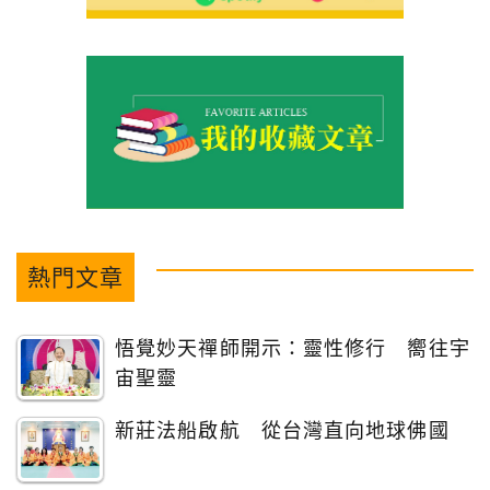
熱門文章
悟覺妙天禪師開示：靈性修行 嚮往宇
宙聖靈
新莊法船啟航 從台灣直向地球佛國