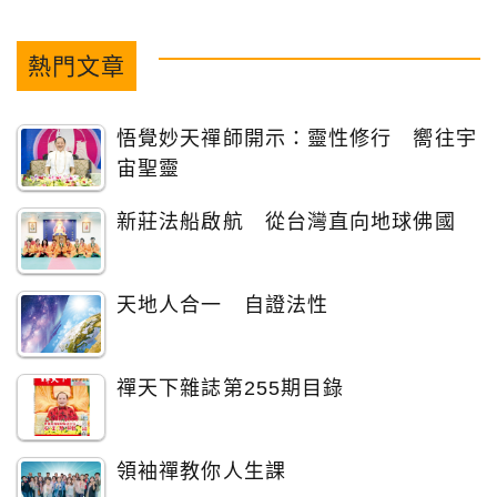
熱門文章
悟覺妙天禪師開示：靈性修行 嚮往宇
宙聖靈
新莊法船啟航 從台灣直向地球佛國
天地人合一 自證法性
禪天下雜誌第255期目錄
領袖禪教你人生課