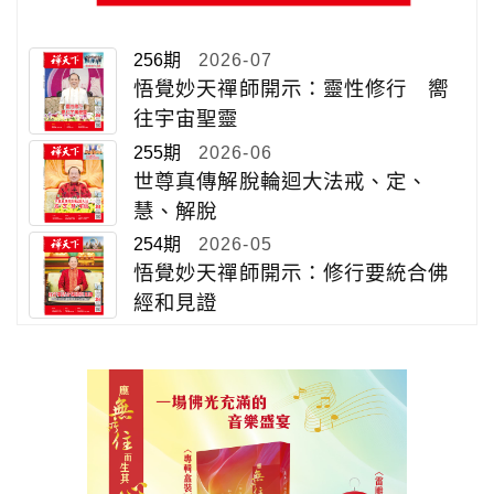
256期
2026-07
悟覺妙天禪師開示：靈性修行 嚮
往宇宙聖靈
255期
2026-06
世尊真傳解脫輪迴大法戒、定、
慧、解脫
254期
2026-05
悟覺妙天禪師開示：修行要統合佛
經和見證