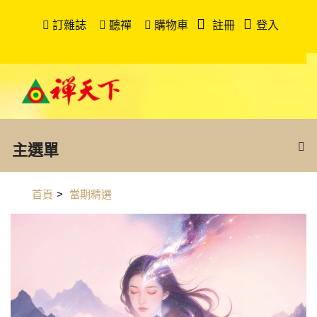
訂雜誌
聽禪
購物車
註冊
登入
主選單
首頁
>
當期精選