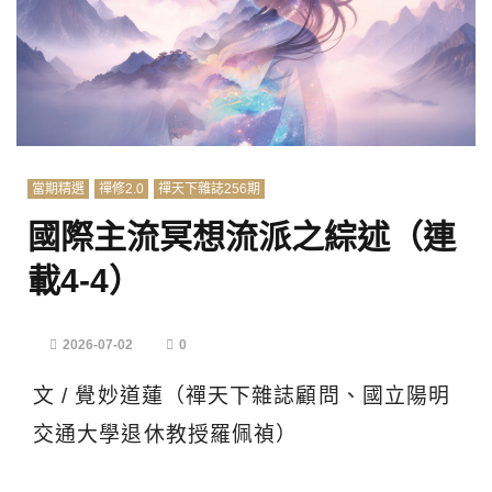
當期精選
禪修2.0
禪天下雜誌256期
國際主流冥想流派之綜述（連
載4-4）
2026-07-02
0
文 / 覺妙道蓮（禪天下雜誌顧問、國立陽明
交通大學退休教授羅佩禎）