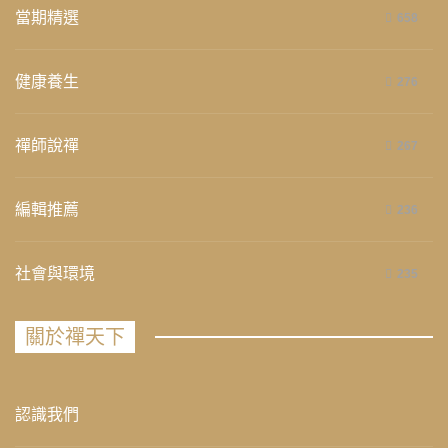
當期精選
658
健康養生
276
禪師說禪
267
編輯推薦
236
社會與環境
235
關於禪天下
認識我們