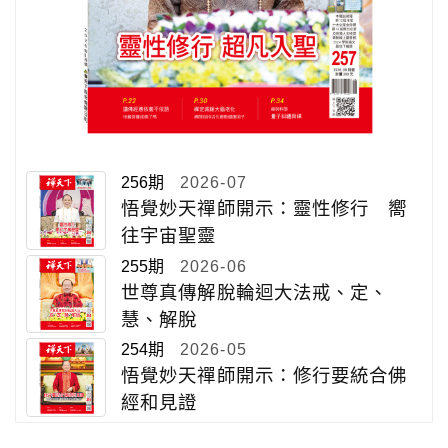
256期
2026-07
悟覺妙天禪師開示：靈性修行 嚮
往宇宙聖靈
255期
2026-06
世尊真傳解脫輪迴大法戒、定、
慧、解脫
254期
2026-05
悟覺妙天禪師開示：修行要統合佛
經和見證