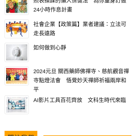
照表操課的懶人保健法 為你量身訂做
24小時作息計畫
社會企業【政策篇】業者建議：立法可
走長遠路
如何做到心靜
2024元旦 關西藥師佛禪寺、慈航觀音禪
寺點燈法會 悟覺妙天禪師祈福兩岸和
平
AI影片工具百花齊放 文科生時代來臨