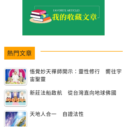
熱門文章
悟覺妙天禪師開示：靈性修行 嚮往宇
宙聖靈
新莊法船啟航 從台灣直向地球佛國
天地人合一 自證法性