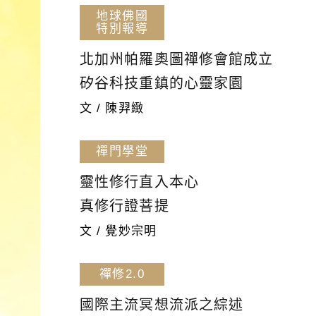
地球佛國
特別報導
北加州帕羅奧圖禪修會館成立
矽谷科技重鎮的心靈家園
文 / 陳羿緻
禪門學堂
靈性修行直入本心
真修行證菩提
文 / 覺妙宗明
禪修2.0
國際主流冥想流派之綜述