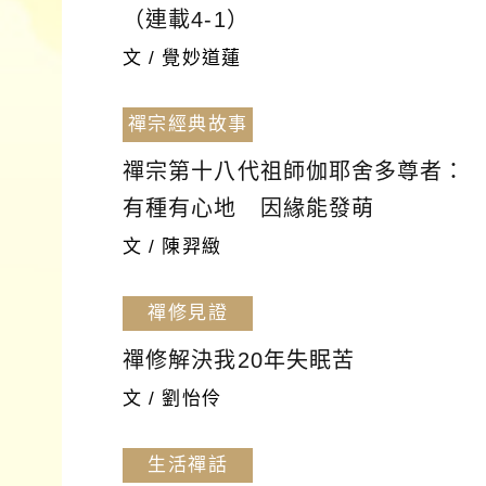
（連載4-1）
文 / 覺妙道蓮
禪宗經典故事
禪宗第十八代祖師伽耶舍多尊者：
有種有心地 因緣能發萌
文 / 陳羿緻
禪修見證
禪修解決我20年失眠苦
文 / 劉怡伶
生活禪話