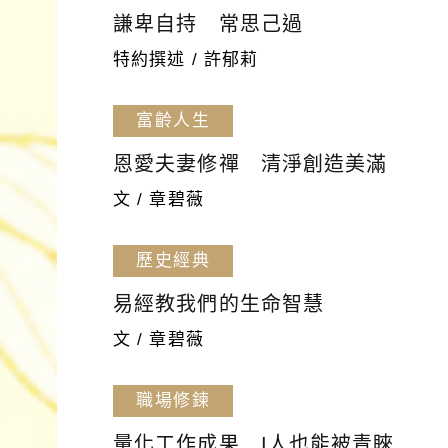
謙卑自持 常思己過
特約撰述 / 許郁莉
富齡人生
恩愛夫妻修禪 清淨創造美滿
文 / 章碧薇
歷史經典
易經教我們的生命智慧
文 / 章碧薇
職場修鍊
量化工作成果 I人也能被青睞