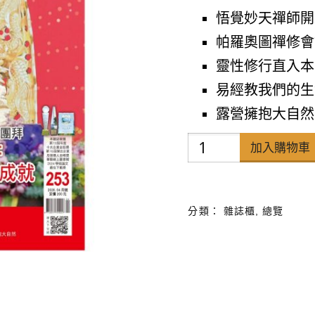
悟覺妙天禪師開
帕羅奧圖禪修會
靈性修行直入本
易經教我們的生
露營擁抱大自然
禪
加入購物車
天
下
分類：
雜誌櫃
,
總覽
雜
誌
第
253
期