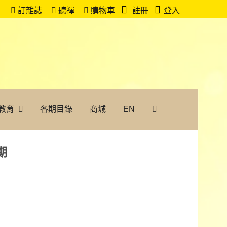
訂雜誌
聽禪
購物車
註冊
登入
教育
各期目錄
商城
EN
期