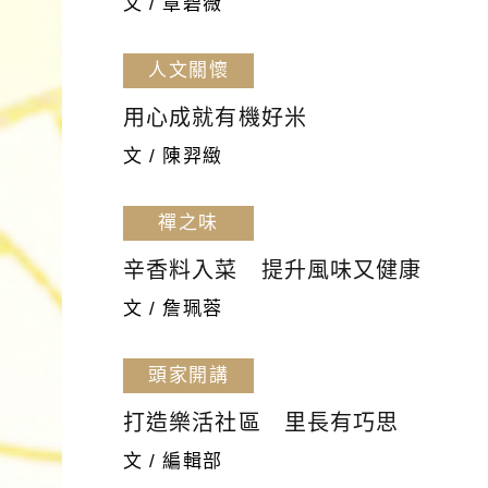
文 / 章碧薇
人文關懷
用心成就有機好米
文 / 陳羿緻
禪之味
辛香料入菜 提升風味又健康
文 / 詹珮蓉
頭家開講
打造樂活社區 里長有巧思
文 / 編輯部