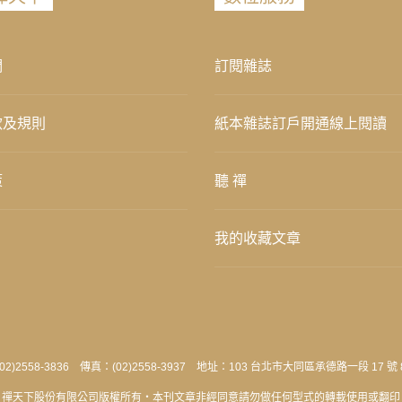
們
訂閱雜誌
款及規則
紙本雜誌訂戶開通線上閱讀
策
聽 禪
我的收藏文章
2)2558-3836 傳真：(02)2558-3937 地址：103 台北市大同區承德路一段 17 號 
禪天下股份有限公司版權所有‧本刊文章非經同意請勿做任何型式的轉載使用或翻印