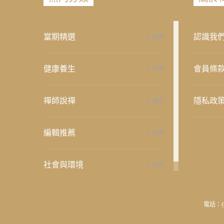
當期精選
認識我
658
健康養生
會員條
276
禪師說禪
隱私政
267
編輯推薦
236
社會與環境
235
電話：(0