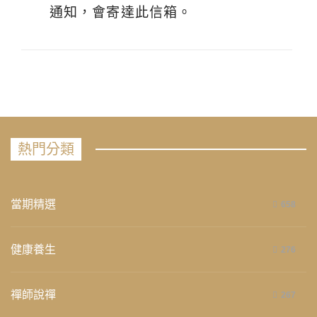
通知，會寄達此信箱。
熱門分類
當期精選
658
健康養生
276
禪師說禪
267