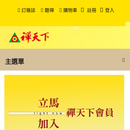
訂雜誌
聽禪
購物車
註冊
登入
主選單