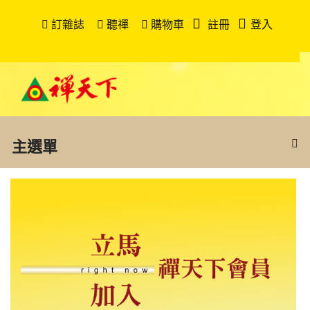
訂雜誌
聽禪
購物車
註冊
登入
主選單