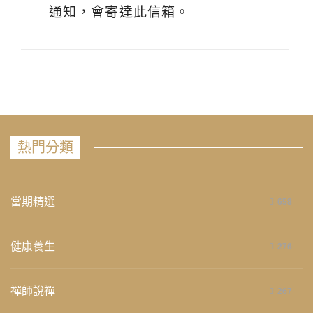
通知，會寄達此信箱。
熱門分類
當期精選
658
健康養生
276
禪師說禪
267