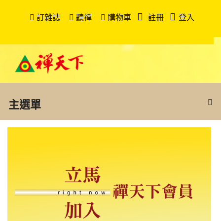
訂雜誌
聽禪
購物車
註冊
登入
主選單