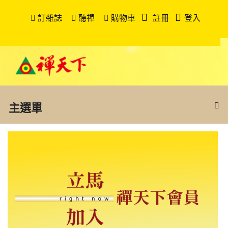
訂雜誌
聽禪
購物車
註冊
登入
主選單