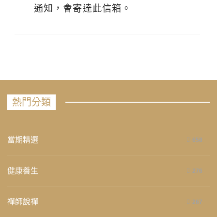
通知，會寄達此信箱。
熱門分類
當期精選
658
健康養生
276
禪師說禪
267