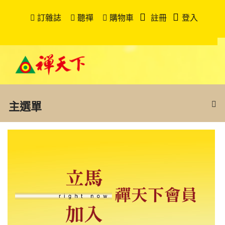
訂雜誌
聽禪
購物車
註冊
登入
主選單