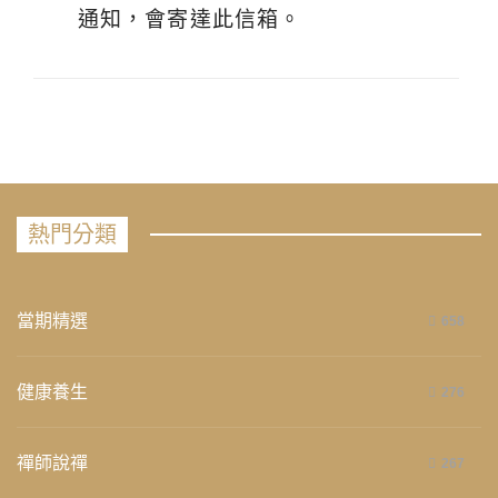
通知，會寄達此信箱。
熱門分類
當期精選
658
健康養生
276
禪師說禪
267