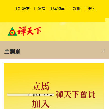
訂雜誌
聽禪
購物車
註冊
登入
主選單