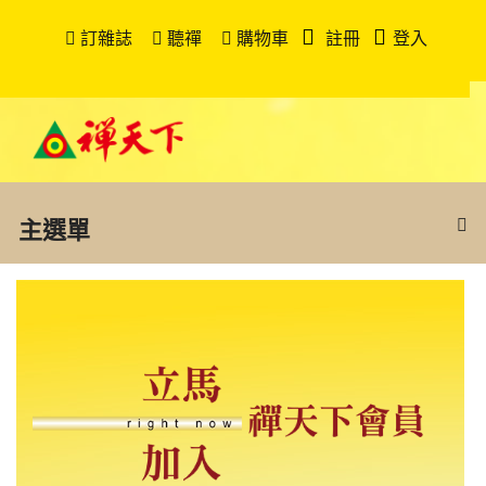
訂雜誌
聽禪
購物車
註冊
登入
主選單