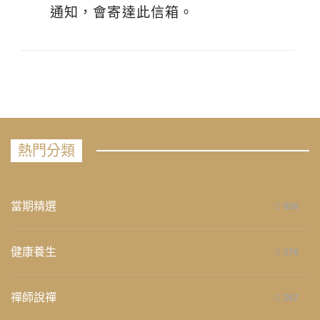
通知，會寄達此信箱。
熱門分類
當期精選
658
健康養生
276
禪師說禪
267