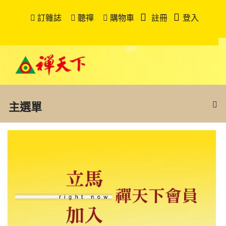
訂雜誌
聽禪
購物車
註冊
登入
主選單