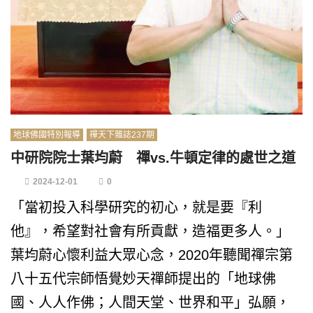
地球佛國特別報導
禪天下雜誌237期
中研院院士葉均蔚 禪vs.牛頓定律的處世之道
2024-12-01
0
「當初投入科學研究的初心，就是要『利
他』，希望對社會有所貢獻，造福更多人。」
葉均蔚心懷利益大眾心念，2020年聽聞禪宗第
八十五代宗師悟覺妙天禪師提出的「地球佛
國、人人作佛；人間天堂、世界和平」弘願，