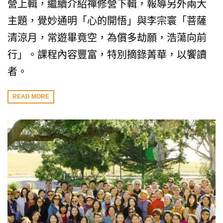
營上輯，繼續介紹禪修營下輯，報導另外兩大
主題，覺妙通明「心的開悟」與李宗寰「菩薩
清涼月，常遊畢竟空，為償多劫願，浩蕩向前
行」。課程內容豐富，特別摘錄菁華，以饗讀
者。
READ MORE