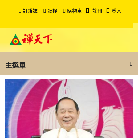
訂雜誌
聽禪
購物車
註冊
登入
主選單