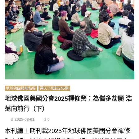
地球佛國特別報導
禪天下雜誌245期
地球佛國美國分會2025禪修營：為償多劫願 浩
蕩向前行（下）
2025-08-01
0
本刊繼上期刊載2025年地球佛國美國分會禪修