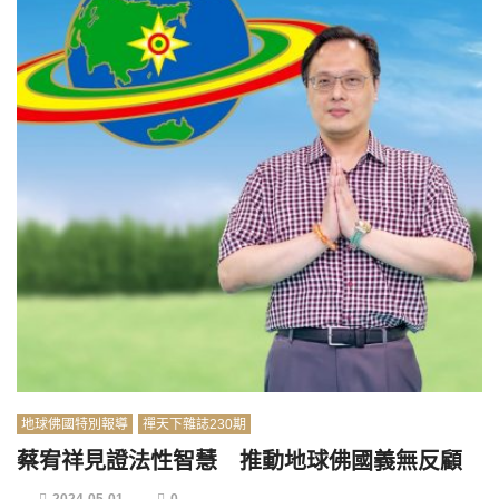
地球佛國特別報導
禪天下雜誌230期
蔡宥祥見證法性智慧 推動地球佛國義無反顧