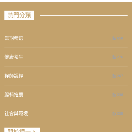
熱門分類
當期精選
658
健康養生
276
禪師說禪
267
編輯推薦
236
社會與環境
235