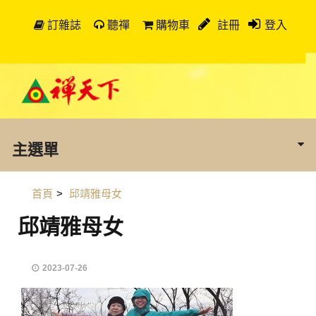
訂雜誌
聽禪
購物車
註冊
登入
主選單
首頁
>
邱靖雅母女
邱靖雅母女
2023-07-26