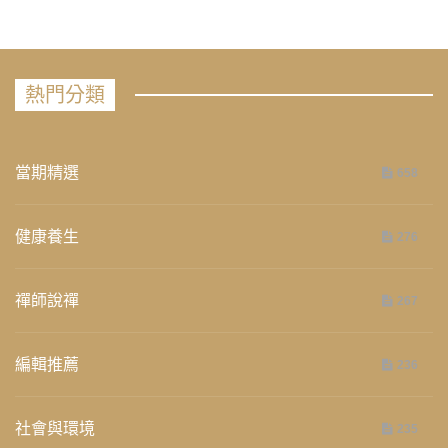
熱門分類
當期精選
658
健康養生
276
禪師說禪
267
編輯推薦
236
社會與環境
235