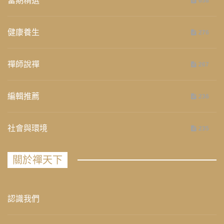
當期精選
658
健康養生
276
禪師說禪
267
編輯推薦
236
社會與環境
235
關於禪天下
認識我們