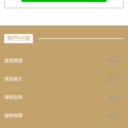
熱門分類
當期精選
658
健康養生
276
禪師說禪
267
編輯推薦
236