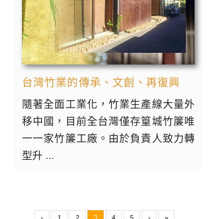
台灣竹業的傳承、文創、再復興
隨著全面工業化，竹業生產線大量外
移中國，目前全台灣僅存篁城竹簾唯
一一家竹簾工廠。由於負責人致力轉
型升 ...
‹
1
2
3
4
5
›
»