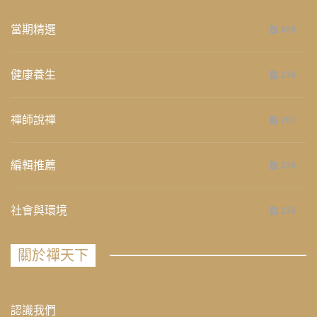
當期精選
658
健康養生
276
禪師說禪
267
編輯推薦
236
社會與環境
235
關於禪天下
認識我們