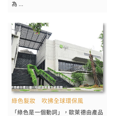
為 ...
綠色髮妝 吹拂全球環保風
「綠色是一個動詞」，歐萊德由產品