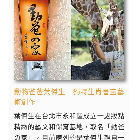
動物爸爸葉傑生 獨特生肖書畫藝
術創作
葉傑生在台北市永和區成立一處妝點
精緻的藝文和保育基地，取名「動爸
の家」，目前陳列的是葉傑生親自一