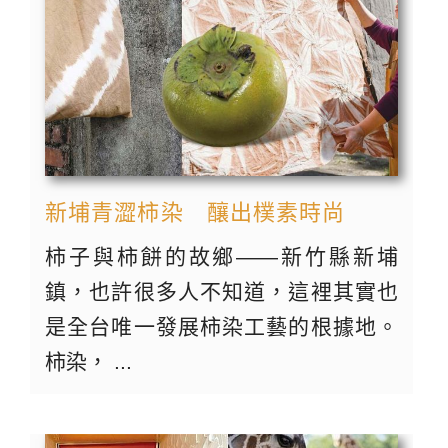
新埔青澀柿染 釀出樸素時尚
柿子與柿餅的故鄉——新竹縣新埔
鎮，也許很多人不知道，這裡其實也
是全台唯一發展柿染工藝的根據地。
柿染， ...