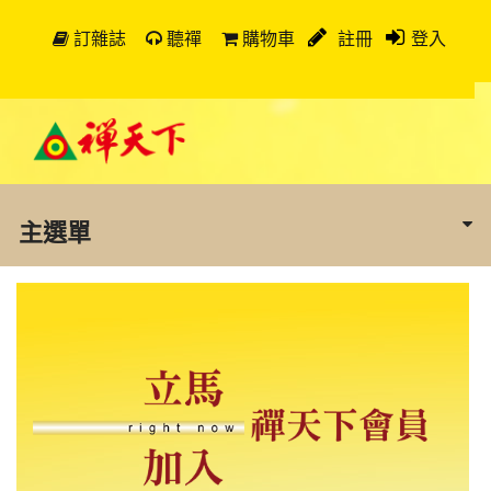
訂雜誌
聽禪
購物車
註冊
登入
主選單