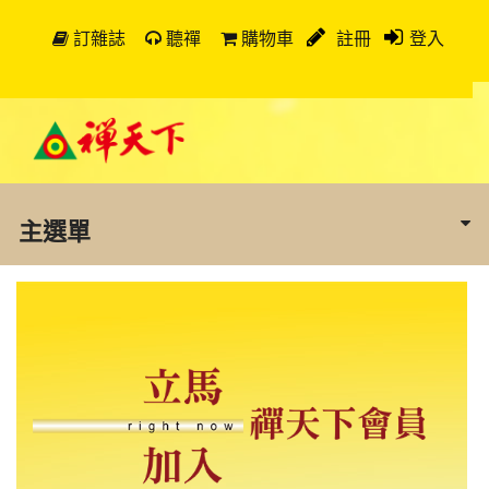
訂雜誌
聽禪
購物車
註冊
登入
主選單