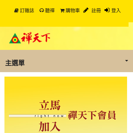
訂雜誌
聽禪
購物車
註冊
登入
主選單