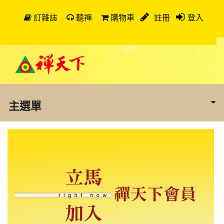
訂雜誌
聽禪
購物車
註冊
登入
主選單