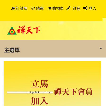
訂雜誌
聽禪
購物車
註冊
登入
主選單