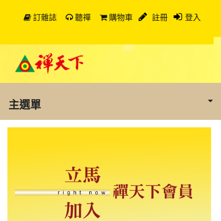
訂雜誌
聽禪
購物車
註冊
登入
主選單