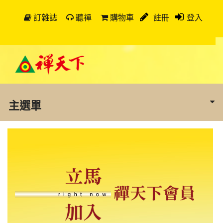
訂雜誌
聽禪
購物車
註冊
登入
主選單