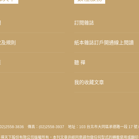
們
訂閱雜誌
款及規則
紙本雜誌訂戶開通線上閱讀
策
聽 禪
我的收藏文章
2)2558-3836 傳真：(02)2558-3937 地址：103 台北市大同區承德路一段 17 號 
禪天下股份有限公司版權所有‧本刊文章非經同意請勿做任何型式的轉載使用或翻印