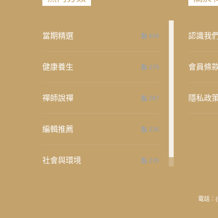
當期精選
認識我
658
健康養生
會員條
276
禪師說禪
隱私政
267
編輯推薦
236
社會與環境
235
電話：(0