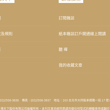
們
訂閱雜誌
款及規則
紙本雜誌訂戶開通線上閱讀
策
聽 禪
我的收藏文章
2)2558-3836 傳真：(02)2558-3937 地址：103 台北市大同區承德路一段 17 號 
禪天下股份有限公司版權所有‧本刊文章非經同意請勿做任何型式的轉載使用或翻印