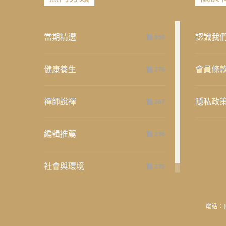
當期精選
認識我
658
健康養生
會員條
276
禪師說禪
隱私政
267
編輯推薦
236
社會與環境
235
電話：(0