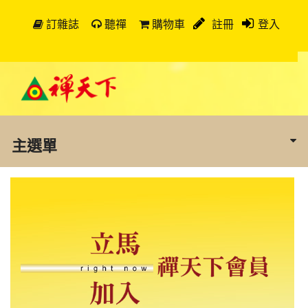
訂雜誌
聽禪
購物車
註冊
登入
主選單