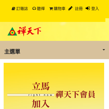
訂雜誌
聽禪
購物車
註冊
登入
主選單