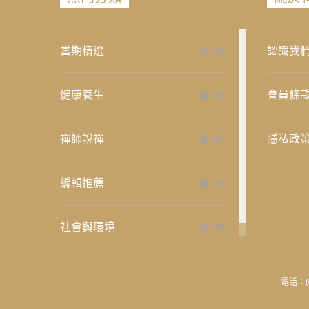
當期精選
認識我
658
健康養生
會員條
276
禪師說禪
隱私政
267
編輯推薦
236
社會與環境
235
電話：(0