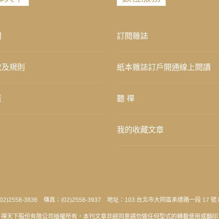
們
訂閱雜誌
款及規則
紙本雜誌訂戶開通線上閱讀
策
聽 禪
我的收藏文章
2)2558-3836 傳真：(02)2558-3937 地址：103 台北市大同區承德路一段 17 號 
禪天下股份有限公司版權所有‧本刊文章非經同意請勿做任何型式的轉載使用或翻印