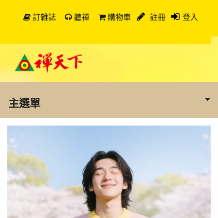
訂雜誌
聽禪
購物車
註冊
登入
主選單