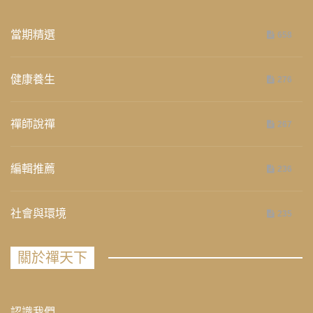
當期精選
658
健康養生
276
禪師說禪
267
編輯推薦
236
社會與環境
235
關於禪天下
認識我們