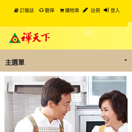
訂雜誌
聽禪
購物車
註冊
登入
主選單